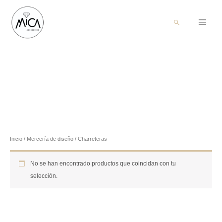
Menú
Buscar
princi
Inicio
/
Mercería de diseño
/ Charreteras
No se han encontrado productos que coincidan con tu
selección.