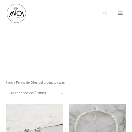
Menú
Buscar
princi
Inicio
/ Forma de Dijes del producto / alas
Este
Este
producto
producto
tiene
tiene
múltiples
múltiples