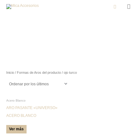
Men
Buscar
princ
Inicio
/ Formas de Aros del producto / ojo turco
Este
Acero Blanco
producto
ARO PASANTE «UNIVERSO»
tiene
ACERO BLANCO
múltiples
Ver más
variantes.
Las