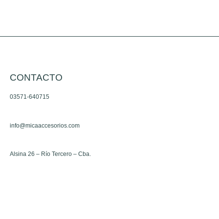
opciones
se
pueden
elegir
en
la
CONTACTO
página
de
03571-640715
producto
info@micaaccesorios.com
Alsina 26 – Río Tercero – Cba.