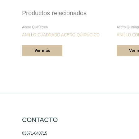
Productos relacionados
Este
Acero Quirúrgico
Acero Quirúrg
producto
ANILLO CUADRADO ACERO QUIRÚGICO
ANILLO C
tiene
Ver más
Ver 
múltiples
variantes.
Las
opciones
se
pueden
elegir
en
la
CONTACTO
página
03571-640715
de