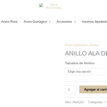
Acero Rose
Acero Quirúrgico
Accesorios
Insumos bijouteri
Acero Quirúrgico
,
Anillos
ANILLO
ANILLO ALA 
ALA
DE
Tamaños de Anillos
ÁNGEL
ACERO
QUIRÚGICO
cantidad
Agregar al carr
SKU:
ANAQ26
Categorías:
Ac