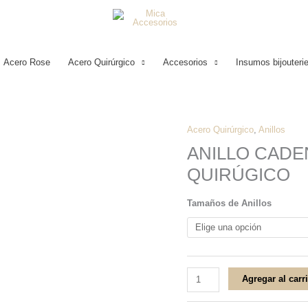
Acero Rose
Acero Quirúrgico
Accesorios
Insumos bijouteri
Acero Quirúrgico
,
Anillos
ANILLO
ANILLO CAD
CADENA
QUIRÚGICO
DE
CORAZONES
Tamaños de Anillos
ACERO
QUIRÚGICO
cantidad
Agregar al carr