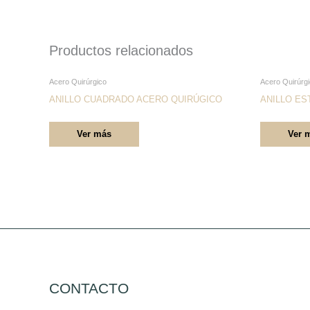
Productos relacionados
Este
Acero Quirúrgico
Acero Quirúrg
producto
ANILLO CUADRADO ACERO QUIRÚGICO
ANILLO ES
tiene
Ver más
Ver 
múltiples
variantes.
Las
opciones
se
pueden
elegir
en
la
CONTACTO
página