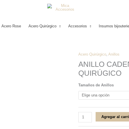
Acero Rose
Acero Quirúrgico
Accesorios
Insumos bijouteri
Acero Quirúrgico
,
Anillos
ANILLO
ANILLO CADE
CADENA
QUIRÚGICO
DE
ESTRELLAS
Tamaños de Anillos
ACERO
QUIRÚGICO
cantidad
Agregar al carr