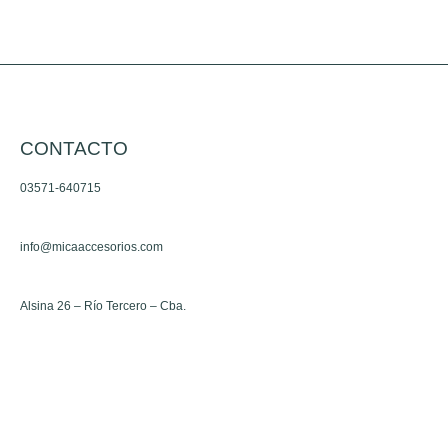
elegir
elegir
en
en
la
la
página
página
de
de
CONTACTO
producto
producto
03571-640715
info@micaaccesorios.com
Alsina 26 – Río Tercero – Cba.