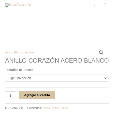
Men
Buscar
princ
ANILLO
Acero Blanco
,
Anillos
CORAZÓN
ANILLO CORAZÓN ACERO BLANCO
ACERO
BLANCO
Tamaños de Anillos
cantidad
Agregar al carrito
SKU:
ANAB30
Categorías:
Acero Blanco
,
Anillos