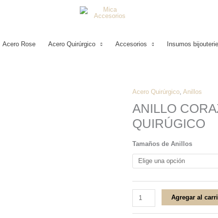
Acero Rose
Acero Quirúrgico
Accesorios
Insumos bijouteri
Acero Quirúrgico
,
Anillos
ANILLO
ANILLO CORA
CORAZONES
QUIRÚGICO
INVERTIDOS
ACERO
Tamaños de Anillos
QUIRÚGICO
cantidad
Agregar al carr