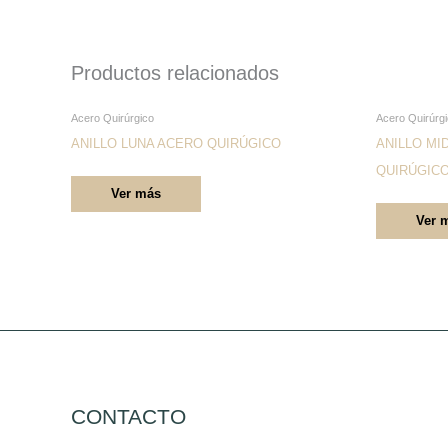
Productos relacionados
Este
Acero Quirúrgico
Acero Quirúrg
producto
ANILLO LUNA ACERO QUIRÚGICO
ANILLO MI
tiene
QUIRÚGIC
Ver más
múltiples
Ver 
variantes.
Las
opciones
se
pueden
elegir
en
la
CONTACTO
página