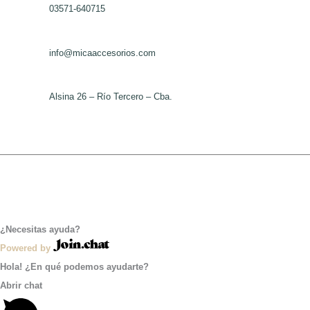
03571-640715
de
producto
info@micaaccesorios.com
Alsina 26 – Río Tercero – Cba.
¿Necesitas ayuda?
Powered by
Hola! ¿En qué podemos ayudarte?
Abrir chat