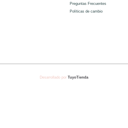
Preguntas Frecuentes
de
de
Políticas de cambio
producto
producto
Desarrollado por
TuyoTienda