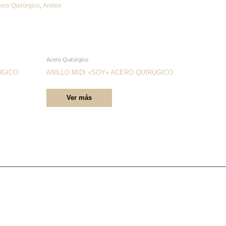
ero Quirúrgico
,
Anillos
Este
Acero Quirúrgico
producto
ÚGICO
ANILLO MIDI «SOY» ACERO QUIRÚGICO
tiene
Ver más
múltiples
variantes.
Las
opciones
se
pueden
elegir
en
la
página