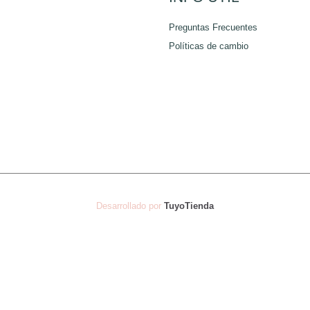
de
de
Preguntas Frecuentes
producto
producto
Políticas de cambio
Desarrollado por
TuyoTienda