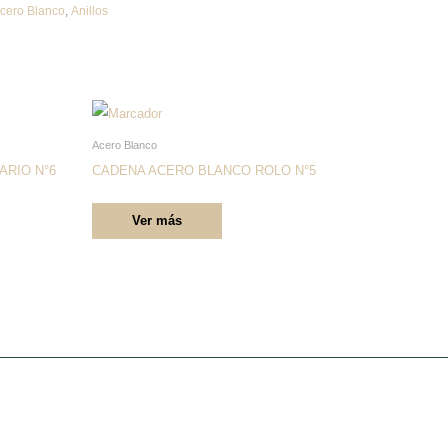
cero Blanco
,
Anillos
Este
producto
Acero Blanco
tiene
ARIO N°6
CADENA ACERO BLANCO ROLO N°5
múltiples
Ver más
variantes.
Las
opciones
se
pueden
elegir
en
la
página