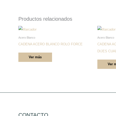
Productos relacionados
Este
producto
Acero Blanco
Acero Blanco
tiene
CADENA ACERO BLANCO ROLO FORCE
CADENA A
múltiples
DIJES CU
Ver más
variantes.
Ver 
Las
opciones
se
pueden
elegir
en
la
página
CONTACTO