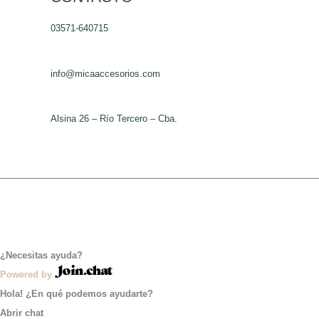
de
03571-640715
producto
info@micaaccesorios.com
Alsina 26 – Río Tercero – Cba.
¿Necesitas ayuda?
Powered by
Hola! ¿En qué podemos ayudarte?
Abrir chat