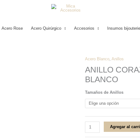
Acero Rose
Acero Quirúrgico
Accesorios
Insumos bijouteri
Acero Blanco
,
Anillos
ANILLO
ANILLO CORA
CORAZONES
BLANCO
MÚLTIPLES
ACERO
Tamaños de Anillos
BLANCO
cantidad
Agregar al carr