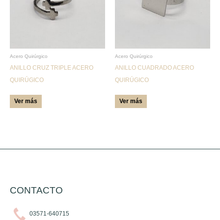
variantes.
variantes.
Las
Las
opciones
opciones
se
se
pueden
pueden
Acero Quirúrgico
Acero Quirúrgico
ANILLO CRUZ TRIPLE ACERO
ANILLO CUADRADO ACERO
elegir
elegir
QUIRÚGICO
QUIRÚGICO
en
en
la
la
Ver más
Ver más
página
página
de
de
producto
producto
CONTACTO
03571-640715