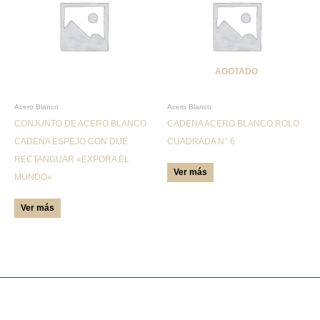
tiene
tiene
múltiples
múltiples
variantes.
variantes.
Las
Las
AGOTADO
opciones
opciones
se
se
pueden
pueden
Acero Blanco
Acero Blanco
CONJUNTO DE ACERO BLANCO
CADENA ACERO BLANCO ROLO
elegir
elegir
CADENA ESPEJO CON DIJE
CUADRADA N° 6
en
en
RECTANGUAR «EXPORA EL
la
la
Ver más
MUNDO»
página
página
de
de
Ver más
producto
producto