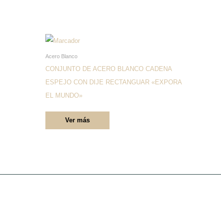
Este
producto
Acero Blanco
tiene
CONJUNTO DE ACERO BLANCO CADENA
múltiples
ESPEJO CON DIJE RECTANGUAR «EXPORA
variantes.
EL MUNDO»
Las
Ver más
opciones
se
pueden
elegir
en
la
página
de