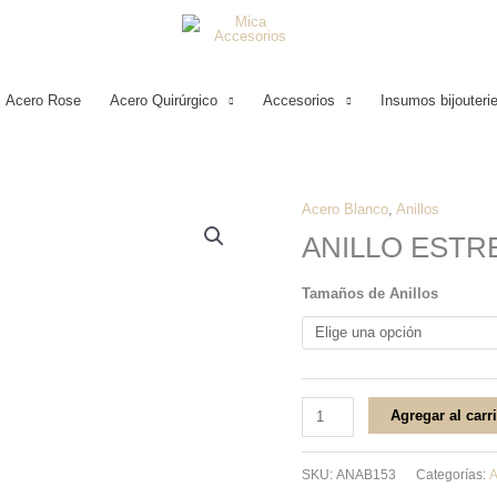
Acero Rose
Acero Quirúrgico
Accesorios
Insumos bijouteri
Acero Blanco
,
Anillos
ANILLO
ANILLO ESTR
ESTRELLAS
ACERO
Tamaños de Anillos
BLANCO
cantidad
Agregar al carr
SKU:
ANAB153
Categorías:
A