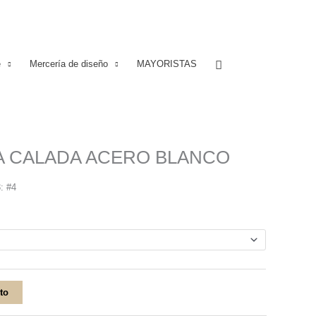
Buscar
e
Mercería de diseño
MAYORISTAS
A CALADA ACERO BLANCO
3: #4
ito