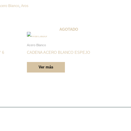
cero Blanco
,
Aros
AGOTADO
Este
producto
Acero Blanco
tiene
 6
CADENA ACERO BLANCO ESPEJO
múltiples
Ver más
variantes.
Las
opciones
se
pueden
elegir
en
la
página