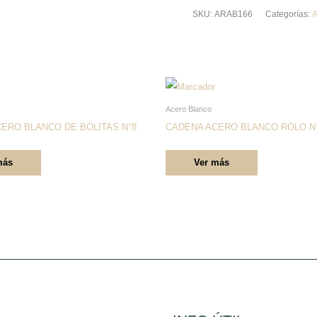
SKU:
ARAB166
Categorías:
A
Este
Este
producto
producto
Acero Blanco
tiene
tiene
ERO BLANCO DE BOLITAS N°8
CADENA ACERO BLANCO ROLO N°
múltiples
múltiples
más
Ver más
variantes.
variantes.
Las
Las
opciones
opciones
se
se
pueden
pueden
elegir
elegir
en
en
la
la
página
página