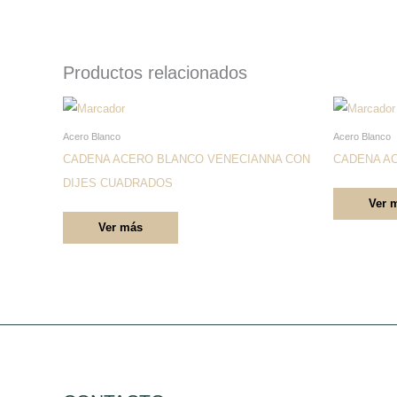
Productos relacionados
Este
producto
Acero Blanco
Acero Blanco
tiene
CADENA ACERO BLANCO VENECIANNA CON
CADENA AC
múltiples
DIJES CUADRADOS
Ver 
variantes.
Ver más
Las
opciones
se
pueden
elegir
en
la
página