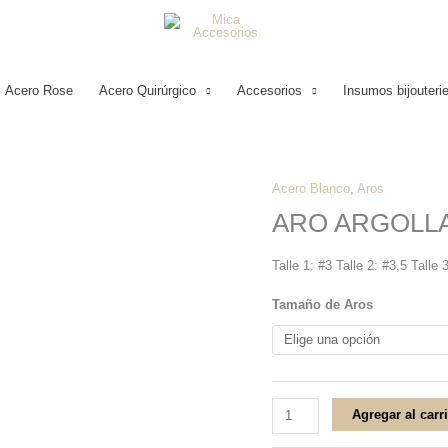
Acero Rose
Acero Quirúrgico
Accesorios
Insumos bijouteri
Acero Blanco
,
Aros
ARO
ARO ARGOLL
ARGOLLA
CALADA
Talle 1: #3 Talle 2: #3,5 Talle 
ACERO
BLANCO
Tamaño de Aros
cantidad
Agregar al carr