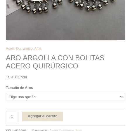
Acero Quirúrgico
,
Aros
ARO ARGOLLA CON BOLITAS
ACERO QUIRÚRGICO
Talle 1:3,7cm
Tamaño de Aros
Agregar al carrito
SKU:
ARAQ63
Categorías:
Acero Quirúrgico
,
Aros