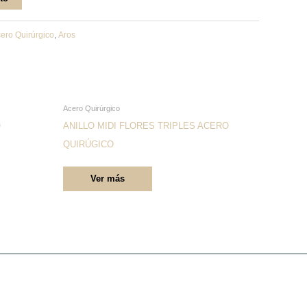
ero Quirúrgico
,
Aros
Este
Acero Quirúrgico
producto
O
ANILLO MIDI FLORES TRIPLES ACERO
tiene
QUIRÚGICO
múltiples
Ver más
variantes.
Las
opciones
se
pueden
elegir
en