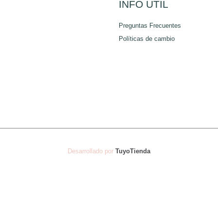
la
la
INFO ÚTIL
página
página
Preguntas Frecuentes
de
de
Políticas de cambio
producto
producto
Desarrollado por
TuyoTienda