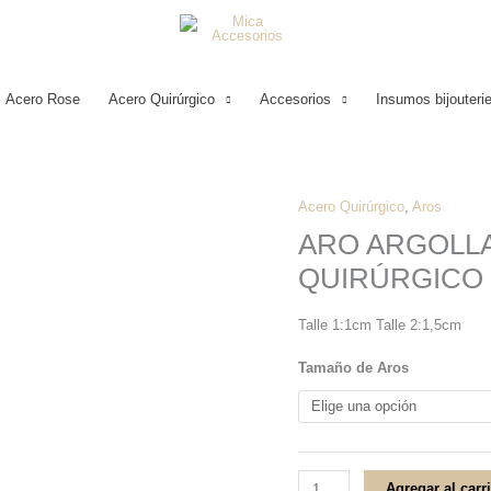
Acero Rose
Acero Quirúrgico
Accesorios
Insumos bijouteri
Acero Quirúrgico
,
Aros
ARO
ARO ARGOLLA
ARGOLLA
QUIRÚRGICO
CON
DIJE
Talle 1:1cm Talle 2:1,5cm
DE
CRUZ
Tamaño de Aros
ACERO
QUIRÚRGICO
cantidad
Agregar al carr