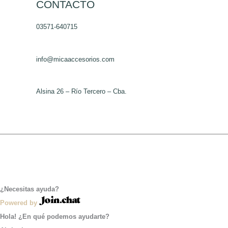
la
CONTACTO
página
03571-640715
de
producto
info@micaaccesorios.com
Alsina 26 – Río Tercero – Cba.
¿Necesitas ayuda?
Powered by
Hola! ¿En qué podemos ayudarte?