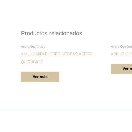
Productos relacionados
Este
Acero Quirúrgico
Acero Quirúrg
producto
ANILLO MIDI FLORES NEGRAS ACERO
ANILLO OJ
tiene
QUIRÚGICO
Ver 
múltiples
Ver más
variantes.
Las
opciones
se
pueden
elegir
en