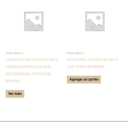
producto
tiene
múltiples
variantes.
Las
opciones
se
pueden
Acero Blanco
Acero Blanco
CONJUNTO DE ACERO BLANCO
ESCARAPELA ACERO BLANCO
elegir
CADENA ESPEJO CON DIJE
CON STRAS BANDERA
en
RECTANGUAR «EXPORA EL
la
Agregar al carrito
MUNDO»
página
de
Ver más
producto