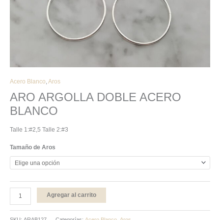
Acero Blanco
,
Aros
ARO ARGOLLA DOBLE ACERO
BLANCO
Talle 1:#2,5 Talle 2:#3
Tamaño de Aros
Agregar al carrito
SKU:
ARAB127
Categorías:
Acero Blanco
,
Aros