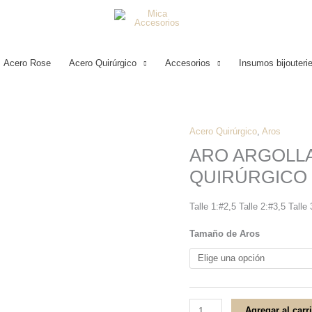
Acero Rose
Acero Quirúrgico
Accesorios
Insumos bijouteri
Acero Quirúrgico
,
Aros
ARO
ARO ARGOLL
ARGOLLA
QUIRÚRGICO
TUBO
DIAMANTADO
Talle 1:#2,5 Talle 2:#3,5 Talle
ACERO
QUIRÚRGICO
Tamaño de Aros
cantidad
Agregar al carr