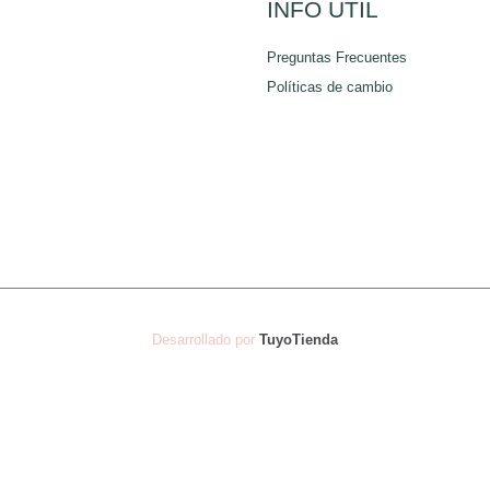
la
la
INFO ÚTIL
página
página
Preguntas Frecuentes
de
de
Políticas de cambio
producto
producto
Desarrollado por
TuyoTienda