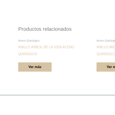
Productos relacionados
Este
Acero Quirúrgico
Acero Quirúrg
producto
ANILLO ÁRBOL DE LA VIDA ACERO
ANILLO MI
tiene
QUIRÚGICO
QUIRÚGIC
múltiples
Ver más
Ver 
variantes.
Las
opciones
se
pueden
elegir
en