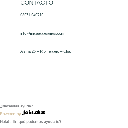
la
CONTACTO
página
03571-640715
de
producto
info@micaaccesorios.com
Alsina 26 – Río Tercero – Cba.
¿Necesitas ayuda?
Powered by
Hola! ¿En qué podemos ayudarte?