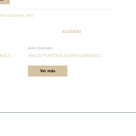
ero Quirúrgico
,
Aros
AGOTADO
Este
Acero Quirúrgico
producto
ÚGICO
ANILLO PUNTITOS ACERO QUIRÚGICO
tiene
Ver más
múltiples
variantes.
Las
opciones
se
pueden
elegir
en