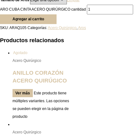
Tamaño de Aros
Limpiar
ARO CUBA CINTA ACERO QUIRÚRGICO cantidad
Agregar al carrito
SKU:
ARAQ105
Categorías:
Acero Quirúrgico
,
Aros
Productos relacionados
Agotado
Acero Quirúrgico
ANILLO CORAZÓN
ACERO QUIRÚGICO
Ver más
Este producto tiene
múltiples variantes. Las opciones
se pueden elegir en la página de
producto
Acero Quirúrgico