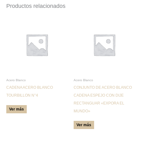
Productos relacionados
Este
Este
producto
producto
tiene
tiene
múltiples
múltiples
variantes.
variantes.
Las
Las
opciones
opciones
se
se
pueden
pueden
Acero Blanco
Acero Blanco
CADENA ACERO BLANCO
CONJUNTO DE ACERO BLANCO
elegir
elegir
TOURBILLON N°4
CADENA ESPEJO CON DIJE
en
en
RECTANGUAR «EXPORA EL
la
la
Ver más
MUNDO»
página
página
de
de
Ver más
producto
producto