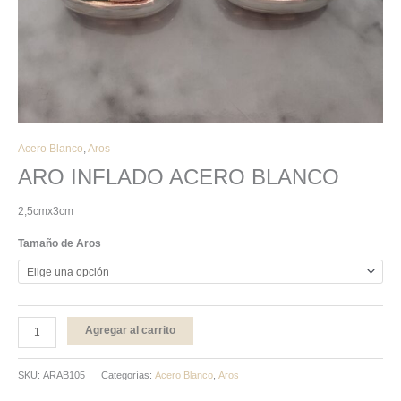
Acero Blanco
,
Aros
ARO INFLADO ACERO BLANCO
2,5cmx3cm
Tamaño de Aros
Agregar al carrito
SKU:
ARAB105
Categorías:
Acero Blanco
,
Aros