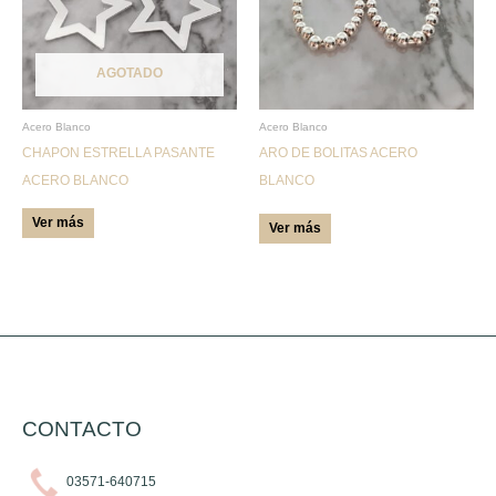
variantes.
Las
AGOTADO
opciones
se
pueden
Acero Blanco
Acero Blanco
CHAPON ESTRELLA PASANTE
ARO DE BOLITAS ACERO
elegir
ACERO BLANCO
BLANCO
en
la
Ver más
Ver más
página
de
producto
CONTACTO
03571-640715