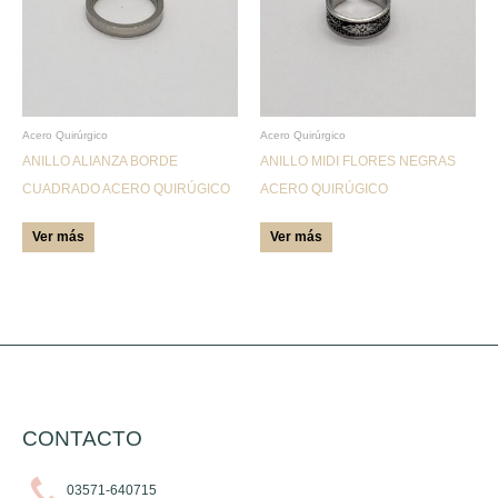
variantes.
variantes.
Las
Las
opciones
opciones
se
se
pueden
pueden
Acero Quirúrgico
Acero Quirúrgico
ANILLO ALIANZA BORDE
ANILLO MIDI FLORES NEGRAS
elegir
elegir
CUADRADO ACERO QUIRÚGICO
ACERO QUIRÚGICO
en
en
la
la
Ver más
Ver más
página
página
de
de
producto
producto
CONTACTO
03571-640715