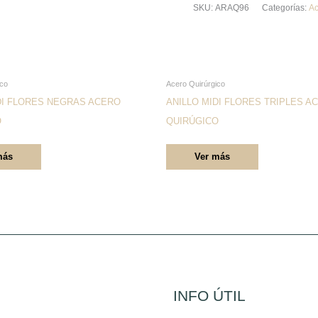
SKU:
ARAQ96
Categorías:
Ac
Este
Este
ico
Acero Quirúrgico
producto
producto
DI FLORES NEGRAS ACERO
ANILLO MIDI FLORES TRIPLES A
tiene
tiene
O
QUIRÚGICO
múltiples
múltiples
más
Ver más
variantes.
variantes.
Las
Las
opciones
opciones
se
se
pueden
pueden
elegir
elegir
en
en
la
la
INFO ÚTIL
página
página