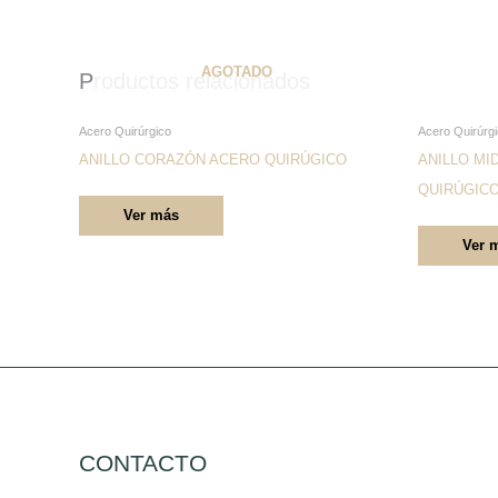
AGOTADO
Productos relacionados
Este
Acero Quirúrgico
Acero Quirúrg
producto
ANILLO CORAZÓN ACERO QUIRÚGICO
ANILLO MI
tiene
QUIRÚGIC
Ver más
múltiples
Ver 
variantes.
Las
opciones
se
pueden
elegir
en
la
CONTACTO
página