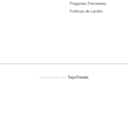
Preguntas Frecuentes
de
de
Políticas de cambio
producto
producto
Desarrollado por
TuyoTienda