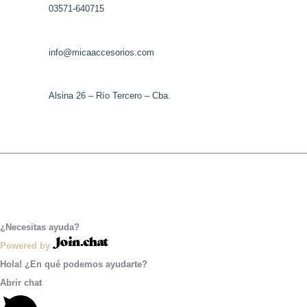
03571-640715
de
producto
info@micaaccesorios.com
Alsina 26 – Río Tercero – Cba.
¿Necesitas ayuda?
Powered by
Hola! ¿En qué podemos ayudarte?
Abrir chat