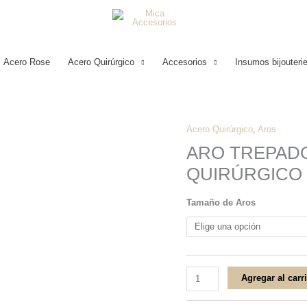
Acero Rose
Acero Quirúrgico
Accesorios
Insumos bijouteri
Acero Quirúrgico
,
Aros
ARO
ARO TREPADO
TREPADOR
QUIRÚRGICO
DE
BOLITAS
Tamaño de Aros
2,5CM
ACERO
QUIRÚRGICO
cantidad
Agregar al carr