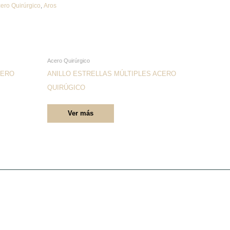
ero Quirúrgico
,
Aros
Este
Acero Quirúrgico
producto
CERO
ANILLO ESTRELLAS MÚLTIPLES ACERO
tiene
QUIRÚGICO
múltiples
Ver más
variantes.
Las
opciones
se
pueden
elegir
en
la
página