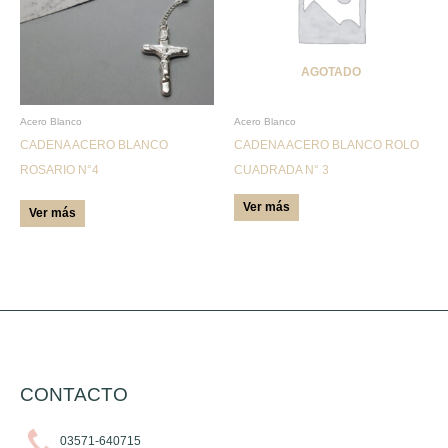
variantes.
Las
AGOTADO
opciones
se
pueden
Acero Blanco
Acero Blanco
CADENA ACERO BLANCO
CADENA ACERO BLANCO ROLO
elegir
ROSARIO N°4
CUADRADA N° 3
en
la
Ver más
Ver más
página
de
producto
CONTACTO
03571-640715