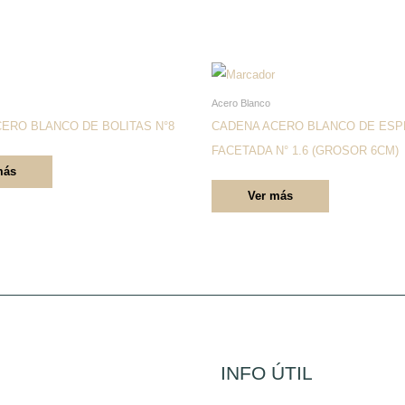
Este
Este
producto
producto
Acero Blanco
tiene
tiene
ERO BLANCO DE BOLITAS N°8
CADENA ACERO BLANCO DE ESP
múltiples
múltiples
FACETADA N° 1.6 (GROSOR 6CM)
más
variantes.
variantes.
Ver más
Las
Las
opciones
opciones
se
se
pueden
pueden
elegir
elegir
en
en
la
la
página
página
INFO ÚTIL
de
de