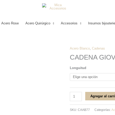
Acero Rose
Acero Quirúrgico
Accesorios
Insumos bijouteri
Acero Blanco
,
Cadenas
CADENA
CADENA GIO
GIOVANAN°05
ACERO
Longuitud
BLANCO
cantidad
Agregar al carr
SKU:
CAAB77
Categorías:
Ac