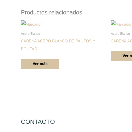
Productos relacionados
Este
producto
Acero Blanco
Acero Blanco
tiene
CADENA ACERO BLANCO DE PALITOS Y
CADENA AC
múltiples
BOLITAS
Ver 
variantes.
Ver más
Las
opciones
se
pueden
elegir
en
la
página
CONTACTO
de