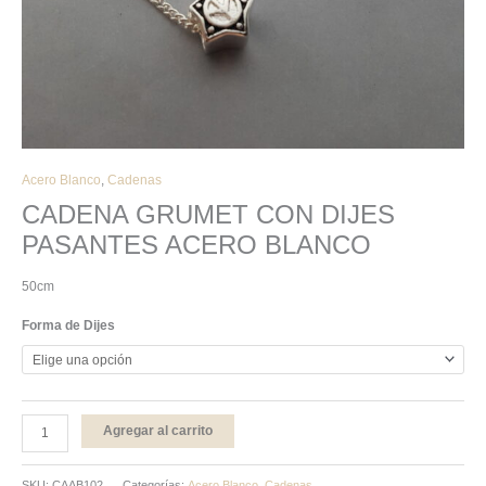
Acero Blanco
,
Cadenas
CADENA GRUMET CON DIJES
PASANTES ACERO BLANCO
50cm
Forma de Dijes
Agregar al carrito
SKU:
CAAB102
Categorías:
Acero Blanco
,
Cadenas