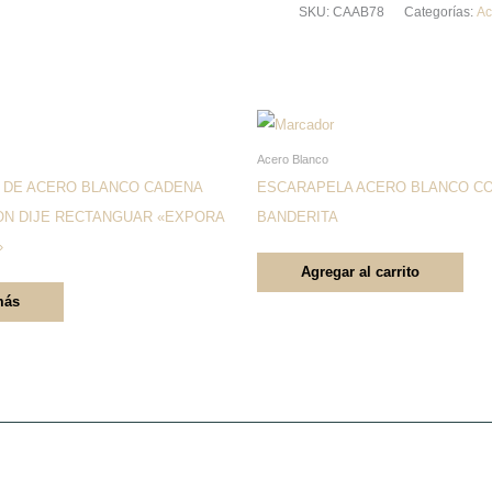
SKU:
CAAB78
Categorías:
Ac
Este
producto
Acero Blanco
tiene
 DE ACERO BLANCO CADENA
ESCARAPELA ACERO BLANCO C
múltiples
ON DIJE RECTANGUAR «EXPORA
BANDERITA
variantes.
»
Agregar al carrito
Las
más
opciones
se
pueden
elegir
en
la
página