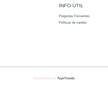
de
INFO ÚTIL
producto
Preguntas Frecuentes
Políticas de cambio
Desarrollado por
TuyoTienda