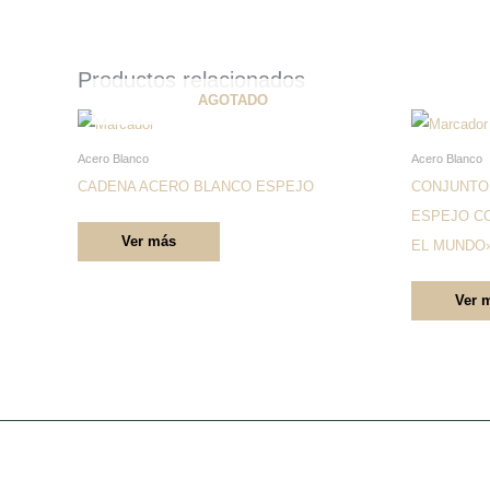
Productos relacionados
AGOTADO
Este
producto
Acero Blanco
Acero Blanco
tiene
CADENA ACERO BLANCO ESPEJO
CONJUNTO
múltiples
ESPEJO C
Ver más
variantes.
EL MUNDO
Las
Ver 
opciones
se
pueden
elegir
en
la
página