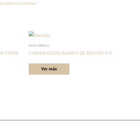
ero Blanco
,
Cadenas
Este
producto
Acero Blanco
tiene
ON STRAS
CADENA ACERO BLANCO DE BOLITAS N°8
múltiples
Ver más
variantes.
Las
opciones
se
pueden
elegir
en
la
página