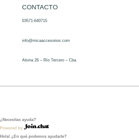
de
CONTACTO
producto
03571-640715
info@micaaccesorios.com
Alsina 26 – Río Tercero – Cba.
¿Necesitas ayuda?
Powered by
Hola! ¿En qué podemos ayudarte?