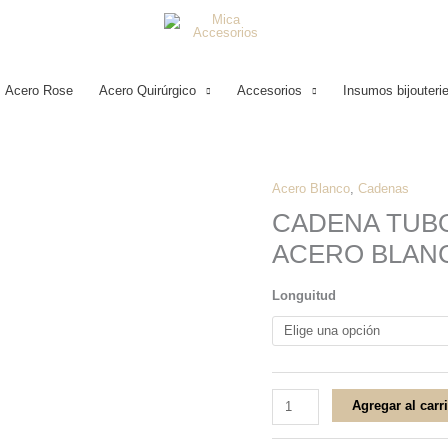
Acero Rose
Acero Quirúrgico
Accesorios
Insumos bijouteri
Acero Blanco
,
Cadenas
CADENA
CADENA TUBO
TUBO
ACERO BLAN
DIAMANTADA
TORZADA
Longuitud
N°4
ACERO
BLANCO
cantidad
Agregar al carr