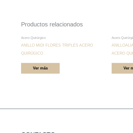
Productos relacionados
Este
Acero Quirúrgico
Acero Quirúrg
producto
ANILLO MIDI FLORES TRIPLES ACERO
ANILLOAL
tiene
QUIRÚGICO
ACERO QU
múltiples
Ver más
Ver 
variantes.
Las
opciones
se
pueden
elegir
en
la
página