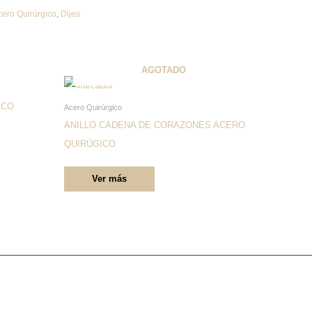
cero Quirúrgico
,
Dijes
AGOTADO
Este
producto
ICO
Acero Quirúrgico
tiene
ANILLO CADENA DE CORAZONES ACERO
múltiples
QUIRÚGICO
variantes.
Ver más
Las
opciones
se
pueden
elegir
en
la
página