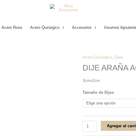
Acero Rose
Acero Quirúrgico
Accesorios
Insumos bijouteri
Acero Quirúrgico
,
Dijes
DIJE
DIJE ARAÑA 
ARAÑA
ACERO
3cmx2cm
QUIRÚRGICO
cantidad
Tamaño de Dijes
Agregar al carr