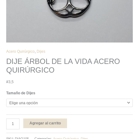
Acero Quirúrgico
,
Dijes
DIJE ÁRBOL DE LA VIDA ACERO
QUIRÚRGICO
#3,5
Tamaño de Dijes
Agregar al carrito
SKU:
DIAQ105
Categorías:
Acero Quirúrgico
,
Dijes