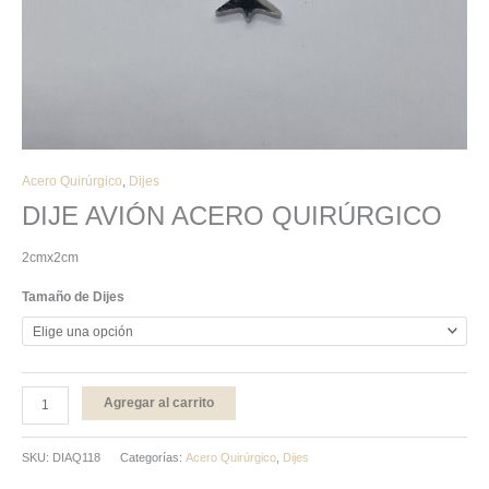
Acero Quirúrgico
,
Dijes
DIJE AVIÓN ACERO QUIRÚRGICO
2cmx2cm
Tamaño de Dijes
Agregar al carrito
SKU:
DIAQ118
Categorías:
Acero Quirúrgico
,
Dijes