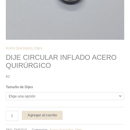
Acero Quirúrgico
,
Dijes
DIJE CIRCULAR INFLADO ACERO
QUIRÚRGICO
#2
Tamaño de Dijes
Agregar al carrito
SKU:
DIAQ114
Categorías:
Acero Quirúrgico
,
Dijes