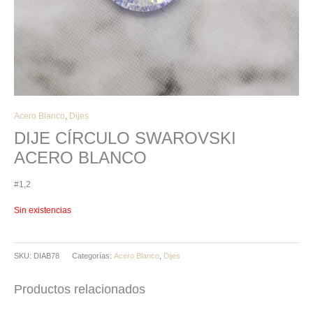
Acero Blanco
,
Dijes
DIJE CÍRCULO SWAROVSKI
ACERO BLANCO
#1,2
Sin existencias
SKU:
DIAB78
Categorías:
Acero Blanco
,
Dijes
Productos relacionados