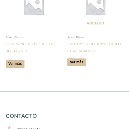
múltiples
variantes.
Las
AGOTADO
opciones
se
pueden
Acero Blanco
Acero Blanco
CADENA ACERO BLANCO DE
CADENA ACERO BLANCO ROLO
elegir
BOLITAS N°8
CUADRADA N° 3
en
la
Ver más
Ver más
página
de
producto
CONTACTO