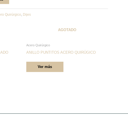
ro Quirúrgico
,
Dijes
AGOTADO
Este
Acero Quirúrgico
producto
EADO
ANILLO PUNTITOS ACERO QUIRÚGICO
tiene
Ver más
múltiples
variantes.
Las
opciones
se
pueden
elegir
en