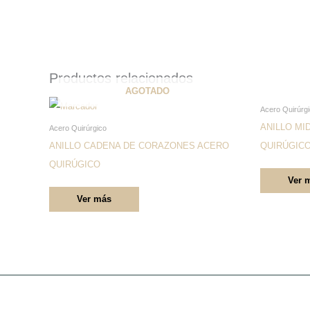
Productos relacionados
AGOTADO
Este
Acero Quirúrg
producto
ANILLO MI
Acero Quirúrgico
tiene
ANILLO CADENA DE CORAZONES ACERO
QUIRÚGIC
múltiples
QUIRÚGICO
Ver 
variantes.
Ver más
Las
opciones
se
pueden
elegir
en