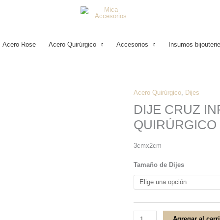
Acero Rose
Acero Quirúrgico
Accesorios
Insumos bijouteri
Acero Quirúrgico
,
Dijes
DIJE
DIJE CRUZ I
CRUZ
QUIRÚRGICO
INFLADA
Y
3cmx2cm
CRUZADA
ACERO
Tamaño de Dijes
QUIRÚRGICO
cantidad
Agregar al carr