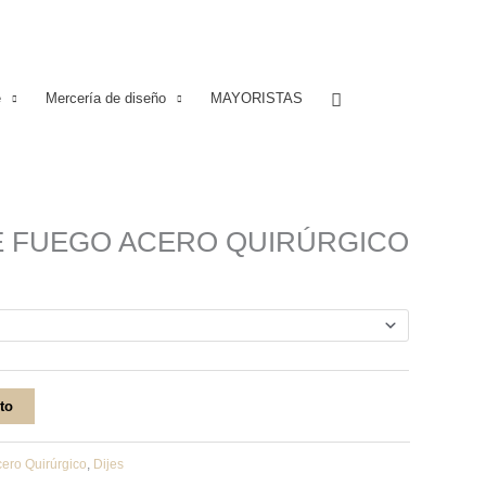
Buscar
e
Mercería de diseño
MAYORISTAS
E FUEGO ACERO QUIRÚRGICO
ito
ero Quirúrgico
,
Dijes