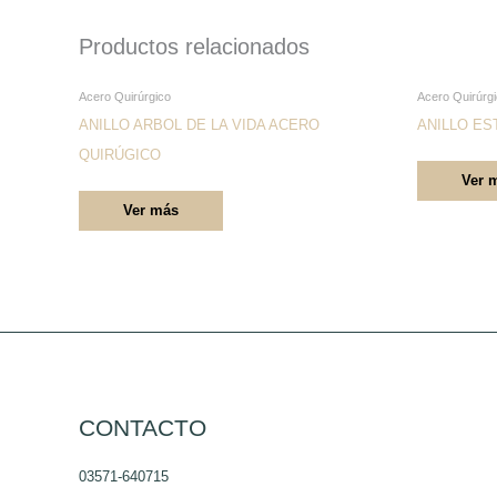
Productos relacionados
Este
Acero Quirúrgico
Acero Quirúrg
producto
ANILLO ARBOL DE LA VIDA ACERO
ANILLO ES
tiene
QUIRÚGICO
Ver 
múltiples
Ver más
variantes.
Las
opciones
se
pueden
elegir
en
la
CONTACTO
página
03571-640715
de