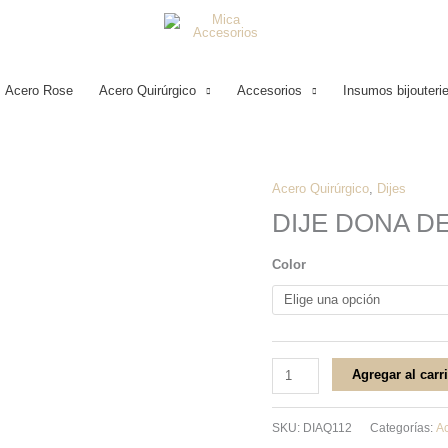
Acero Rose
Acero Quirúrgico
Accesorios
Insumos bijouteri
Acero Quirúrgico
,
Dijes
DIJE
DIJE DONA D
DONA
DE
Color
FUEGO
ACERO
QUIRÚRGICO
cantidad
Agregar al carr
SKU:
DIAQ112
Categorías:
Ac