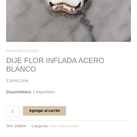
Acero Blanco
,
Dijes
DIJE FLOR INFLADA ACERO
BLANCO
1,3cmz1,3cm
Disponibilidad:
1 disponibles
Agregar al carrito
SKU:
DIAB36
Categorías:
Acero Blanco
,
Dijes