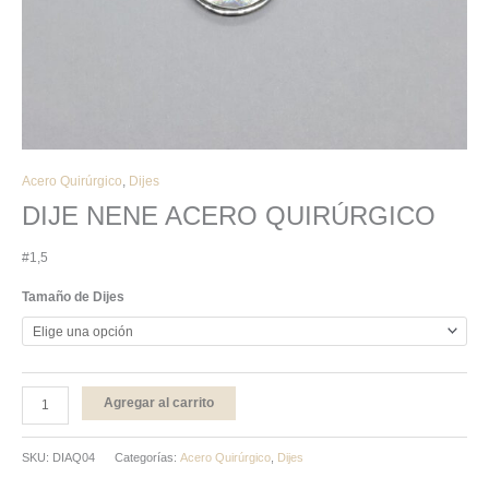
Acero Quirúrgico
,
Dijes
DIJE NENE ACERO QUIRÚRGICO
#1,5
Tamaño de Dijes
Agregar al carrito
SKU:
DIAQ04
Categorías:
Acero Quirúrgico
,
Dijes