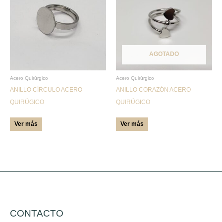
tiene
tiene
múltiples
múltiples
variantes.
variantes.
Las
Las
AGOTADO
opciones
opciones
se
se
pueden
pueden
Acero Quirúrgico
Acero Quirúrgico
ANILLO CÍRCULO ACERO
ANILLO CORAZÓN ACERO
elegir
elegir
QUIRÚGICO
QUIRÚGICO
en
en
la
la
Ver más
Ver más
página
página
de
de
producto
producto
CONTACTO