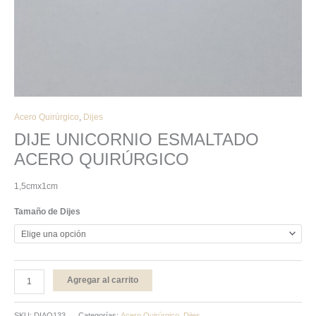
Acero Quirúrgico
,
Dijes
DIJE UNICORNIO ESMALTADO
ACERO QUIRÚRGICO
1,5cmx1cm
Tamaño de Dijes
Agregar al carrito
SKU:
DIAQ133
Categorías:
Acero Quirúrgico
,
Dijes