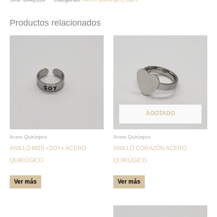
Productos relacionados
Este
Este
producto
producto
tiene
tiene
múltiples
múltiples
variantes.
variantes.
Las
Las
AGOTADO
opciones
opciones
se
se
pueden
pueden
Acero Quirúrgico
Acero Quirúrgico
ANILLO MIDI «SOY» ACERO
ANILLO CORAZÓN ACERO
elegir
elegir
QUIRÚGICO
QUIRÚGICO
en
en
la
la
Ver más
Ver más
página
página
de
de
producto
producto
Este
Este