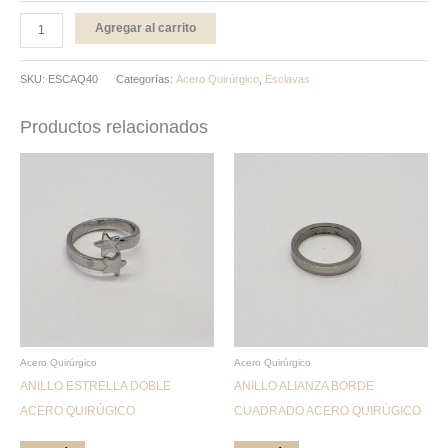
Agregar al carrito
SKU:
ESCAQ40
Categorías:
Acero Quirúrgico
,
Esclavas
Productos relacionados
Este
Este
producto
producto
tiene
tiene
múltiples
múltiples
variantes.
variantes.
Las
Las
opciones
opciones
se
se
pueden
pueden
Acero Quirúrgico
Acero Quirúrgico
ANILLO ESTRELLA DOBLE
ANILLO ALIANZA BORDE
elegir
elegir
ACERO QUIRÚGICO
CUADRADO ACERO QUIRÚGICO
en
en
la
la