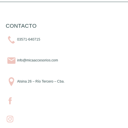
CONTACTO
03571-640715
info@micaaccesorios.com
Alsina 26 – Río Tercero – Cba.