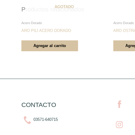
AGOTADO
Productos relacionados
Acero Dorado
Acero Dorado
ARO PILI ACERO DORADO
ARO OSTR
Agregar al carrito
Agreg
CONTACTO
03571-640715