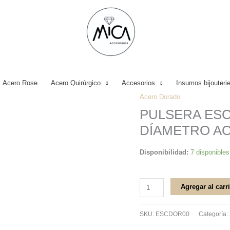
Acero Rose
Acero Quirúrgico
Accesorios
Insumos bijouteri
Acero Dorado
PULSERA
PULSERA ESC
ESCLAVA
DÍAMETRO A
DORADA
70
Disponibilidad:
7 disponibles
DE
DÍAMETRO
ACERO
Agregar al carr
QUIRURGICO
cantidad
SKU:
ESCDOR00
Categoría: