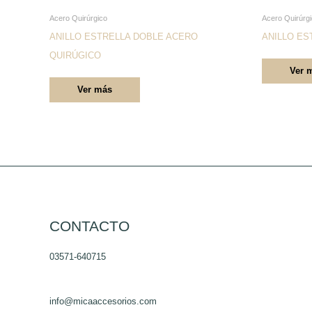
Este
Acero Quirúrgico
Acero Quirúrg
producto
ANILLO ESTRELLA DOBLE ACERO
ANILLO ES
tiene
QUIRÚGICO
Ver 
múltiples
Ver más
variantes.
Las
opciones
se
pueden
elegir
en
la
CONTACTO
página
03571-640715
de
producto
info@micaaccesorios.com