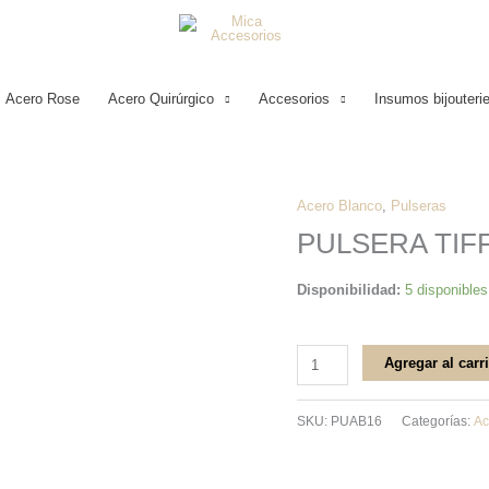
Acero Rose
Acero Quirúrgico
Accesorios
Insumos bijouteri
Acero Blanco
,
Pulseras
PULSERA
PULSERA TIF
TIFFANY
RAYADA
Disponibilidad:
5 disponibles
ACERO
BLANCO
cantidad
Agregar al carr
SKU:
PUAB16
Categorías:
Ac