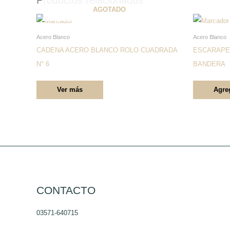
AGOTADO
Este
producto
Acero Blanco
Acero Blanco
tiene
CADENA ACERO BLANCO ROLO CUADRADA
ESCARAPE
múltiples
N° 6
BANDERA
variantes.
Ver más
Agreg
Las
opciones
se
pueden
elegir
en
la
página
CONTACTO
de
03571-640715
producto