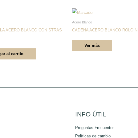
Este
producto
Acero Blanco
tiene
LA ACERO BLANCO CON STRAS
CADENA ACERO BLANCO ROLO N°
múltiples
Ver más
variantes.
ar al carrito
Las
opciones
se
pueden
elegir
en
la
página
INFO ÚTIL
de
Preguntas Frecuentes
producto
Políticas de cambio