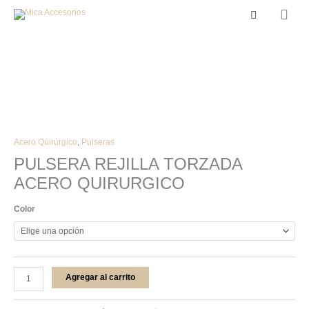
Men
Buscar
princ
PULSERA
Acero Quirúrgico
,
Pulseras
REJILLA
PULSERA REJILLA TORZADA
TORZADA
ACERO QUIRURGICO
ACERO
QUIRURGICO
Color
cantidad
Agregar al carrito