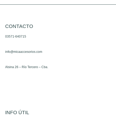
pueden
pueden
elegir
elegir
en
en
CONTACTO
la
la
página
página
03571-640715
de
de
producto
producto
info@micaaccesorios.com
Alsina 26 – Río Tercero – Cba.
INFO ÚTIL