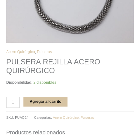
Acero Quirúrgico
,
Pulseras
PULSERA REJILLA ACERO
QUIRÚRGICO
Disponibilidad:
2 disponibles
Agregar al carrito
SKU:
PUAQ24
Categorías:
Acero Quirúrgico
,
Pulseras
Productos relacionados