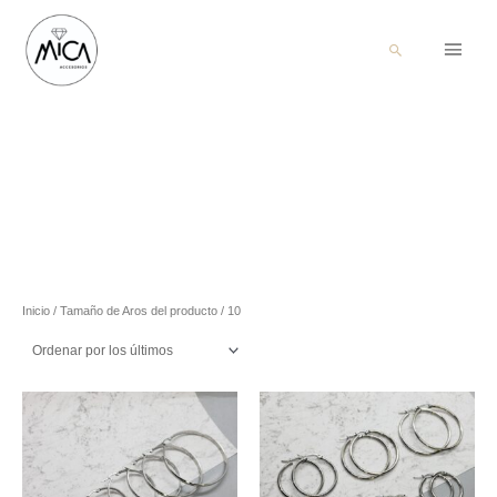
Menú
Buscar
princi
Inicio
/ Tamaño de Aros del producto / 10
Este
Este
producto
producto
tiene
tiene
múltiples
múltiples