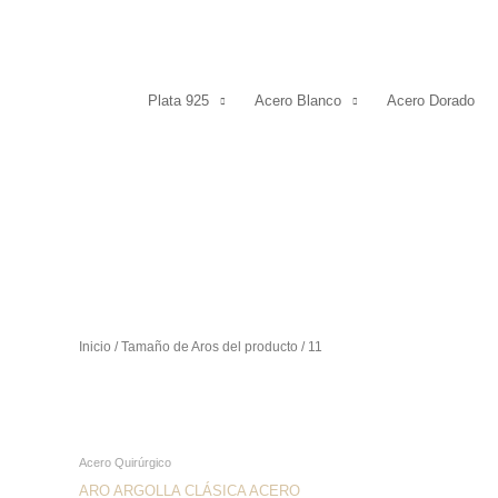
Plata 925
Acero Blanco
Acero Dorado
Inicio
/ Tamaño de Aros del producto / 11
Este
Acero Quirúrgico
producto
ARO ARGOLLA CLÁSICA ACERO