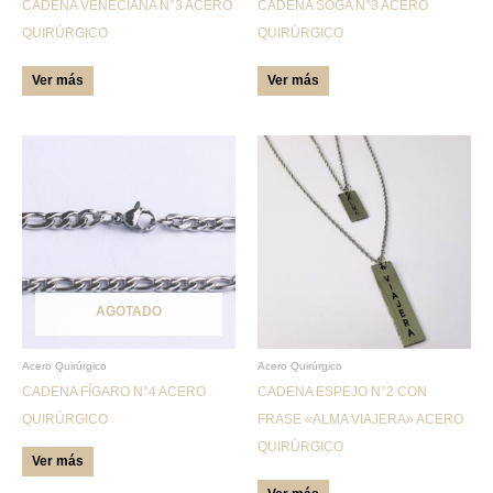
CADENA VENECIANA N°3 ACERO
CADENA SOGA N°3 ACERO
elegir
elegir
QUIRÚRGICO
QUIRÚRGICO
en
en
la
la
Ver más
Ver más
página
página
de
de
producto
producto
Este
producto
tiene
múltiples
variantes.
Las
AGOTADO
opciones
se
pueden
Acero Quirúrgico
Acero Quirúrgico
CADENA FÍGARO N°4 ACERO
CADENA ESPEJO N°2 CON
elegir
QUIRÚRGICO
FRASE «ALMA VIAJERA» ACERO
en
QUIRÚRGICO
la
Ver más
página