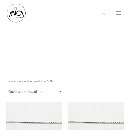
Menú
Buscar
princi
Inicio
/ Longitud del producto / 60cm
Este
Este
producto
producto
tiene
tiene
múltiples
múltiples