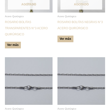
AGOTADO
AGOTADO
opciones
opciones
se
se
pueden
pueden
Acero Quirúrgico
Acero Quirúrgico
ROSARIO BOLITAS
ROSARIO BOLITAS NEGRAS N°3
elegir
elegir
TRANSPARENTES N°3 ACERO
ACERO QUIRÚRGICO
en
en
QUIRÚRGICO
la
la
Ver más
página
página
Ver más
de
de
producto
producto
Este
Este
producto
producto
tiene
tiene
múltiples
múltiples
variantes.
variantes.
Las
Las
opciones
opciones
se
se
pueden
pueden
Acero Quirúrgico
Acero Quirúrgico