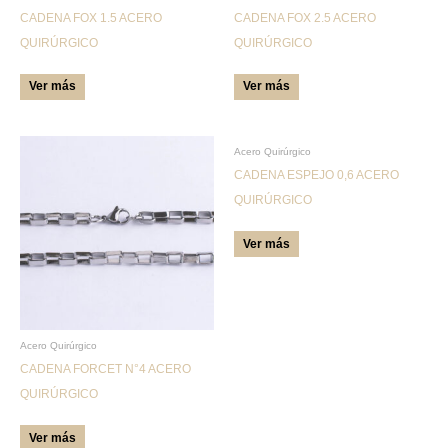
CADENA FOX 1.5 ACERO
CADENA FOX 2.5 ACERO
elegir
elegir
QUIRÚRGICO
QUIRÚRGICO
en
en
la
la
Ver más
Ver más
página
página
de
de
producto
producto
Este
Este
Acero Quirúrgico
producto
producto
CADENA ESPEJO 0,6 ACERO
tiene
tiene
QUIRÚRGICO
múltiples
múltiples
Ver más
variantes.
variantes.
Las
Las
opciones
opciones
se
se
pueden
pueden
Acero Quirúrgico
CADENA FORCET N°4 ACERO
elegir
elegir
QUIRÚRGICO
en
en
la
la
Ver más
página
página