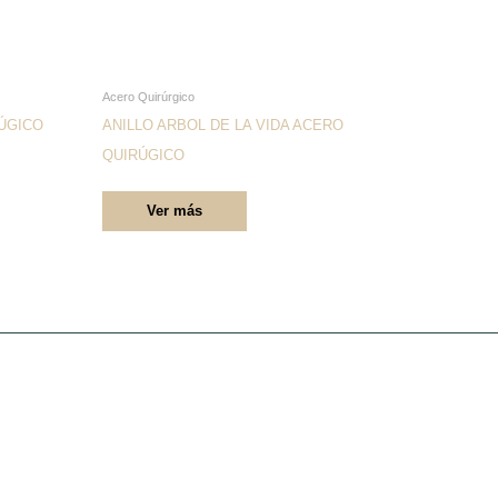
Este
Acero Quirúrgico
producto
ÚGICO
ANILLO ARBOL DE LA VIDA ACERO
tiene
QUIRÚGICO
múltiples
Ver más
variantes.
Las
opciones
se
pueden
elegir
en
la
página
de