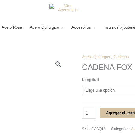
Acero Rose
Acero Quirúrgico
Accesorios
Insumos bijouteri
Acero Quirúrgico
,
Cadenas
CADENA
CADENA FOX 
FOX
1.5
Longitud
ACERO
QUIRÚRGICO
cantidad
Agregar al carr
SKU:
CAAQ16
Categorías:
Ac