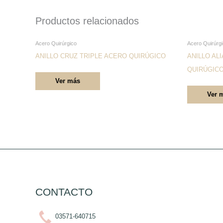
Productos relacionados
Este
Acero Quirúrgico
Acero Quirúrg
producto
ANILLO CRUZ TRIPLE ACERO QUIRÚGICO
ANILLO AL
tiene
QUIRÚGIC
Ver más
múltiples
Ver 
variantes.
Las
opciones
se
pueden
elegir
en
la
CONTACTO
página
de
03571-640715