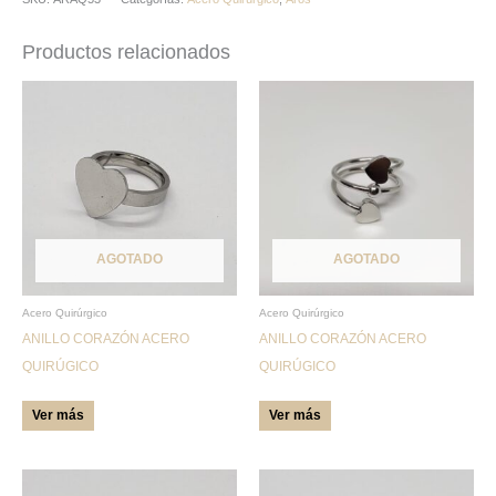
Productos relacionados
Este
Este
producto
producto
tiene
tiene
múltiples
múltiples
variantes.
variantes.
Las
Las
AGOTADO
AGOTADO
opciones
opciones
se
se
pueden
pueden
Acero Quirúrgico
Acero Quirúrgico
ANILLO CORAZÓN ACERO
ANILLO CORAZÓN ACERO
elegir
elegir
QUIRÚGICO
QUIRÚGICO
en
en
la
la
Ver más
Ver más
página
página
de
de
producto
producto
Este
Este