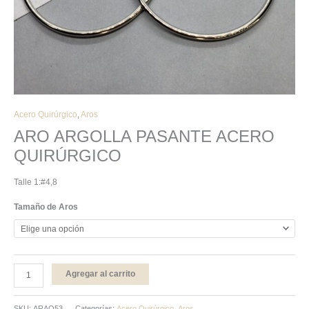
Acero Quirúrgico
,
Aros
ARO ARGOLLA PASANTE ACERO
QUIRÚRGICO
Talle 1:#4,8
Tamaño de Aros
Agregar al carrito
SKU:
ARAQ53
Categorías:
Acero Quirúrgico
,
Aros