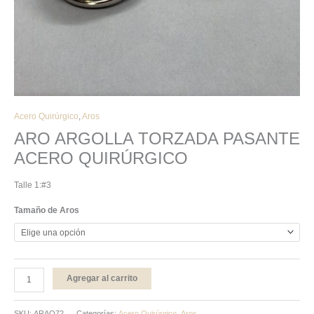
Acero Quirúrgico
,
Aros
ARO ARGOLLA TORZADA PASANTE
ACERO QUIRÚRGICO
Talle 1:#3
Tamaño de Aros
Agregar al carrito
SKU:
ARAQ72
Categorías:
Acero Quirúrgico
,
Aros