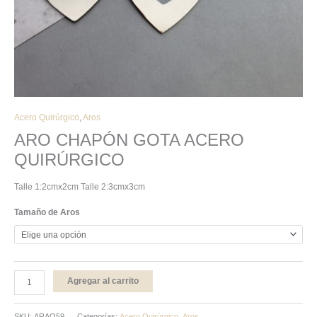
Acero Quirúrgico
,
Aros
ARO CHAPÓN GOTA ACERO
QUIRÚRGICO
Talle 1:2cmx2cm Talle 2:3cmx3cm
Tamaño de Aros
Agregar al carrito
SKU:
ARAQ59
Categorías:
Acero Quirúrgico
,
Aros