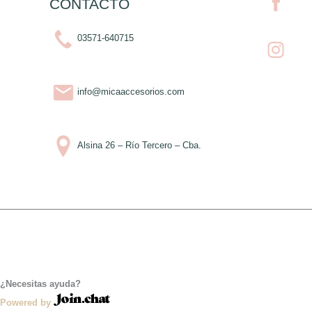
CONTACTO
página
de
03571-640715
producto
info@micaaccesorios.com
Alsina 26 – Río Tercero – Cba.
¿Necesitas ayuda?
Powered by