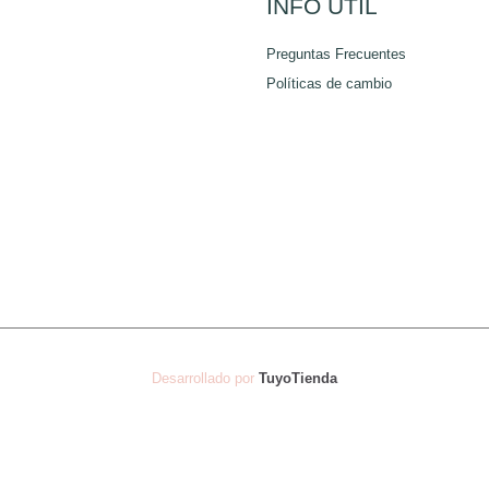
INFO ÚTIL
página
página
Preguntas Frecuentes
de
de
Políticas de cambio
producto
producto
Desarrollado por
TuyoTienda