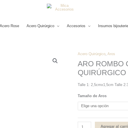
Acero Rose
Acero Quirúrgico
Accesorios
Insumos bijouteri
Acero Quirúrgico
,
Aros
ARO
ARO ROMBO 
ROMBO
QUIRÚRGICO
CHAPOÓN
ACERO
Talle 1: 2,5cmx1,5cm Talle 
QUIRÚRGICO
cantidad
Tamaño de Aros
Agregar al carr