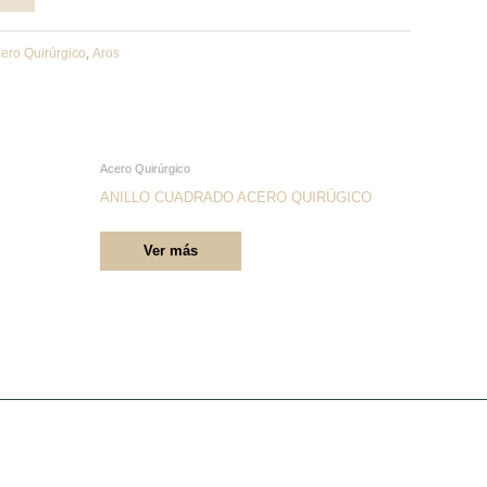
ero Quirúrgico
,
Aros
Este
Acero Quirúrgico
producto
ANILLO CUADRADO ACERO QUIRÚGICO
tiene
Ver más
múltiples
variantes.
Las
opciones
se
pueden
elegir
en
la