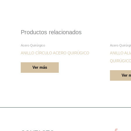
Productos relacionados
Este
Acero Quirúrgico
Acero Quirúrg
producto
ANILLO CÍRCULO ACERO QUIRÚGICO
ANILLO AL
tiene
QUIRÚGIC
Ver más
múltiples
Ver 
variantes.
Las
opciones
se
pueden
elegir
en
la