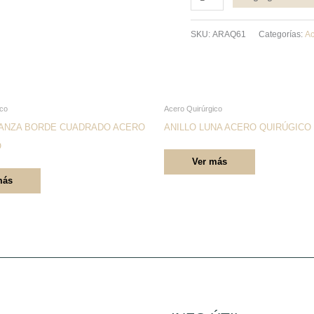
SKU:
ARAQ61
Categorías:
Ac
Este
Este
ico
Acero Quirúrgico
producto
producto
IANZA BORDE CUADRADO ACERO
ANILLO LUNA ACERO QUIRÚGICO
tiene
tiene
O
Ver más
múltiples
múltiples
más
variantes.
variantes.
Las
Las
opciones
opciones
se
se
pueden
pueden
elegir
elegir
en
en
la
la