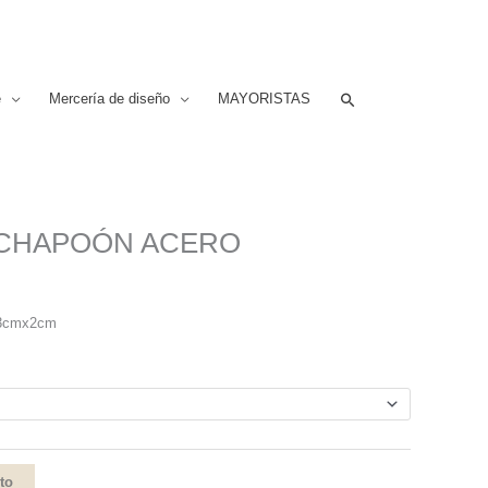
Buscar
e
Mercería de diseño
MAYORISTAS
CHAPOÓN ACERO
2:3cmx2cm
ito